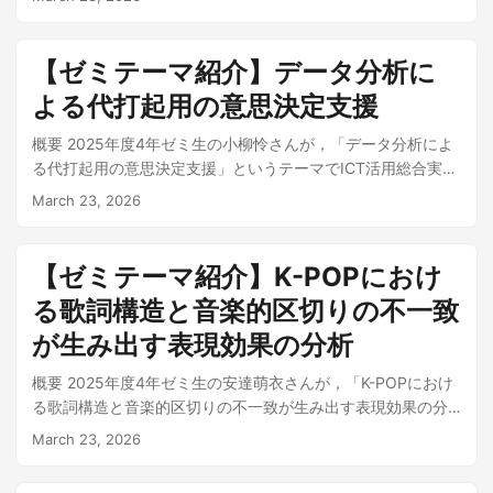
Colabで開くことができます． ...
の構造が異なります．こうした言語による違いが，分断の起
方で，交通事故の多くは依然として人間の判断ミスや注意不
YouTube で公開されています． テーマのポイント 課題：「答
間・気象の3要素を統合 本システムの中核は， 気象適応型ス
きやすさにも影響しているのではないか，という示唆を得ま
足に起因しています．運転中の視線行動はドライバの注意配
えが手に入りすぎる」時代の学習 生成AIの急速な進化によ
コアリング（Dynamic Scoring） というアルゴリズムです．
した． 分断の「長さ」への着目：無音の長さや，サビなど発
分やリスク認識を直接反映する重要な指標ですが，近年普及
り，エラーメッセージを貼り付けるだけで修正コードが返っ
【ゼミテーマ紹介】データ分析に
観光スポットの評価値を以下の3つの要素で動的に変動させま
生位置との関係を見るとよい，というコメントをいただきま
しているドライビングゲームの経験が実車運転時の視線行動
てくる時代になりました．しかし，AIに依存しすぎることで
す． 静的スコア（Static Value） — Google Mapsのレビュー
よる代打起用の意思決定支援
した（既存データで分析に着手済みです）． いただいたコメ
にどのような影響を及ぼすのかは，十分に検討されていませ
自律的な問題解決能力の習得が妨げられる懸念があります．
評価など，場所そのものの魅力を表す不変の指標 動的スコア
ントは，今後の論文誌・国際会議への投稿に向けた改善に活
ん．臼田さんは，アイトラッカーを用いて 実車運転とドライ
たとえAIの出力が正しくても，学習者がその内容を理解しな
（Dynamic Value） — 到着時刻の気象データ（降雨・降雪・
概要 2025年度4年ゼミ生の小柳怜さんが，「データ分析によ
かしていきます． おわりに 学生のゼミ研究が，卒業後も学会
ビングシミュレータ（Assetto Corsa）の同一コースにおける
ければ意味がなく，またAIが生成したコードに潜むバグを発
強風）に基づくリアルタイムの減点．例えば降雨2mm/h以上
る代打起用の意思決定支援」というテーマでICT活用総合実習
発表という形で社会に発信され，研究者コミュニティから新
視線データを取得 し，危険区間単位での比較分析を通じて，
見・修正する力も求められます． アプローチ：AIペアプログ
で屋外スポットは大幅に減点 事後期待スコア（Expected
に取り組みました． 現代の野球ではデータ分析が戦略の核と
March 23, 2026
たな知見を得て次の展開につながっていく——その手応えを
ゲーム経験が視線戦略に与える影響を定量的に明らかにしま
ラミング 「アイラ」の最大の特徴は，AIが学習者と並走する
Value） — 「今」ではなく「この後」に残された時間で得ら
なっていますが，試合終盤の勝負所である代打起用について
実感できる，大変有意義な出張となりました．会場では，ポ
した． なお，本研究の成果は 電子情報通信学会 2026年総合
パートナーとして機能する点です．具体的には以下の仕組み
れる満足度の期待値 これらを組み合わせた貪欲法によるルー
は，依然として指導者の経験や「かつての印象的な一打」の
スターを見た学生から「自分もこういう研究をやってみた
大会 にてポスター発表を行いました． テーマのポイント 課
で学習を支援します． 対話型指導 — 答えを直接提示せず，適
ト探索で，悪天候時には屋内施設を優先し，好天時には景勝
記憶に頼る部分が大きいのが現状です．小柳さんは，こうし
【ゼミテーマ紹介】K-POPにおけ
い」という声もいただきました．「好き」という身近な気持
題：ゲーム経験は実車運転に活きるのか？ ドライビングゲー
切なヒントや質問を通じて学習者に自ら考えさせる コード編
地を効率よく巡るルートを自動生成します． 使用技術 気象デ
た「感覚的な采配」を客観的なデータでサポートし，成功確
ちや，日常のふとした気づきが研究の出発点になりうる——
ムでは，進行方向の先を読んで障害物を回避するために画面
る歌詞構造と音楽的区切りの不一致
集履歴の分析 — VSCode拡張機能でコードの変更履歴をリア
ータ：Open-Meteo API（1時間ごとの気温・降水量・降雪
率を最大化するための意思決定支援ツールを構築しました．
そのことをあらためて感じられたのも，今回の大きな収穫で
中央付近に視線を集中させる行動パターンが形成されます．
ルタイムに収集し，学習者の思考プロセスや躓きのポイント
量・風速・日没時刻） 地図描画・可視化：Folium，
テーマのポイント 課題：直感依存の落とし穴 ある代打選手が
が生み出す表現効果の分析
す．音楽好きならではの着眼点から始まったこの研究が，こ
一方，実車運転では周囲の歩行者や標識にも注意を配る必要
をAIが把握 個別最適化されたフィードバック — ログ分析に基
OpenStreetMap データ処理：Python，Pandas 観光スポット
特定の投手から劇的なサヨナラヒットを打ったとします．そ
れからどのように育っていくか，引き続き取り組んでいきま
があります．「ゲーム経験者は実車でも探索的な視線行動を
づき，学習者一人ひとりの理解度や癖に合わせたアドバイス
DB：佐渡市相川地区の主要観光地10箇所の属性を独自にデー
概要 2025年度4年ゼミ生の安達萌衣さんが，「K-POPにおけ
の強烈な印象から「彼はあの投手に強い」と判断しがちです
す．
示すのか，それとも画面中央への集中が残るのか」——本研
を提供 使用技術 フロントエンド：React + Vite，TypeScript
タベース化 シミュレーション結果：天候でルートが変わる 同
る歌詞構造と音楽的区切りの不一致が生み出す表現効果の分
が，実際には10打席で1安打（成功率10%）に過ぎないケース
究はこの問いに，定量的なデータで迫りました． 研究方法：
バックエンド：Python，FastAPI AIモデル：Gemini Flash 2.5
一日時・同一出発地点で「快晴」と「15時から雨」の2シナリ
析」というテーマでICT活用総合実習に取り組みました． K-
は珍しくありません．人間の記憶はたった一度の劇的な成功
March 23, 2026
同一コースで実車とゲームを比較 フィールド：群馬県碓氷峠
ログ収集：VSCode拡張機能（独自開発） データベース：
オを比較したシミュレーションでは，システムの挙動の違い
POPグループ SEVENTEEN の楽曲制作の中核を担う
に支配されやすく，統計的な最適解と乖離するリスクがあり
（急カーブ・連続カーブ・見通しの悪い箇所が多く，高い注
SQLite 評価実験の結果 Web開発経験を持つ被験者3名に
が明確に表れました． 快晴時には屋外の景勝地（史跡 佐渡金
WOOZI（ウジ）が手がける楽曲には，歌詞の言語的な区切り
ます． アプローチ：約600打席の独自データベース構築