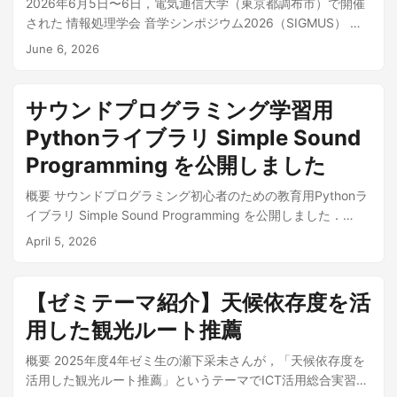
2026年6月5日〜6日，電気通信大学（東京都調布市）で開催
された 情報処理学会 音学シンポジウム2026（SIGMUS） に
おいて，ポスター発表を行ってきました． 本発表は，2025年
June 6, 2026
度の4年ゼミ生 安達萌衣さん（現・株式会社ミロク情報サー
ビス）がICT活用総合実習で取り組んだ研究を，教員（鈴木）
との 共著 として学会発表へと発展させたものです．安達さん
サウンドプログラミング学習用
の卒業研究については，以前の記事「【ゼミテーマ紹介】K-
Pythonライブラリ Simple Sound
POPにおける歌詞構造と音楽的区切りの不一致が生み出す表
現効果の分析」で紹介しています．本記事はその続編にあた
Programming を公開しました
ります． 発表情報 発表題目：K-POPにおける歌詞構造と音楽
概要 サウンドプログラミング初心者のための教育用Pythonラ
的区切りの不一致が生み出す表現効果の分析 著者：鈴木源吾
イブラリ Simple Sound Programming を公開しました．
（開志専門職大学 情報学部）・安達萌衣（株式会社ミロク情
GitHub: https://github.com/ggszk/simple-sound-
報サービス） 会議：情報処理学会 音楽情報科学研究会 音学シ
April 5, 2026
programming 本ライブラリは，開志専門職大学の基礎ゼミ
ンポジウム2026（SIGMUS，MUS/SLP合同研究発表会） 会
Ⅱ「音・音楽 × 情報」での授業実践から生まれました．このゼ
期・会場：2026年6月5日〜6日／電気通信大学（東京都調布
ミでは Python と Sonic Pi を使って音と音楽のプログラミン
市） 形式：ポスター発表 研究の概要 K-POPグループ
【ゼミテーマ紹介】天候依存度を活
グに取り組んでいますが，受講生との試行錯誤を重ねる中
SEVENTEEN の楽曲制作を担う WOOZI（ウジ） が手がけた
用した観光ルート推薦
で，初学者がつまずきにくい教材の形として，「数式がその
楽曲には，「살아가（生きていく）」が「살아｜가（生きて
ままコードになる」透明な設計のライブラリが必要だと感
｜いく）」のように，言葉の途中で音を区切る「不自然な分
概要 2025年度4年ゼミ生の瀬下采未さんが，「天候依存度を
じ，開発に至りました．また，鈴木ゼミ（4年ゼミ）のメンバ
断」が頻繁に見られます．本研究では，この現象が偶然では
活用した観光ルート推薦」というテーマでICT活用総合実習に
ーには，ライブラリの設計やレッスン内容について多くのフ
なく意図的な表現技法なのか，そして楽曲の魅力に貢献して