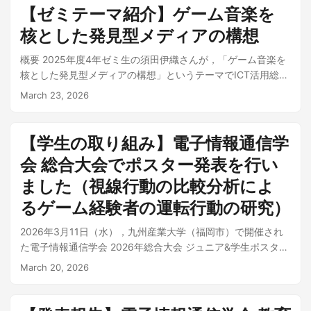
意配分が求められる区間） ゲーム環境：レーシングシミュレ
HTML・JavaScriptによるTODOアプリの作成を課題として実
山，大間港など）を効率よく巡り，日没に合わせて夕日の名
と音楽的な区切りが一致しない箇所が頻繁に見られます．例
2025年度シーズンのパシフィック・リーグ全試合から，代打
【ゼミテーマ紹介】ゲーム音楽を
ータ Assetto Corsa で碓氷峠を再現し，ハンドル型コントロ
験を行いました．AI評価項目では「『なぜ』に踏み込んだ指
所を高得点で提案します．一方，15時から雨が予測されるシ
えば「살아가（生きていく）」という歌詞が「살아｜가（生
起用のあった打席を調査しました．既存サイトでは代打に特
核とした発見型メディアの構想
ーラで走行 視線計測：ウェアラブル型アイトラッカー Pupil
摘があるか」が平均4.7点（5点満点）と最も高く評価され，
ナリオでは，13時台のうちに屋外スポットの訪問を前倒し
きて｜いく）」のように単語の途中でブレスが入る現象で
化したデータの一括取得ができないため，一打席ごとに「対
Core で実車・ゲーム双方の視線データを取得 比較単位：コー
単なるコード修正ではなく 思考過程への踏み込んだフィード
し，雨が降り始める15時以降は「佐渡奉行所跡」「きらりう
す．安達さんはこの現象を「不自然な分断」と名づけ，それ
戦投手」「投手の利き腕」「走者状況」「打席結果」を手作
概要 2025年度4年ゼミ生の須田伊織さんが，「ゲーム音楽を
ス全体の平均ではなく，急カーブや視線制限箇所など 21箇所
バック が本システムの強みとして確認されました．UI/UX評
む佐渡」といった屋内施設へ自動的にルートを変更しまし
が偶然やミスではなく意図的な表現技法であることを，音声
業で入力し，約600打席に及ぶ独自のデータベースを構築し
核とした発見型メディアの構想」というテーマでICT活用総合
の「危険区間」 単位で1対1の対応付け比較 視線行動を捉える
価でも操作性・見やすさ・機能満足度がいずれも平均4.7点と
た． また，佐渡観光ナビで紹介されている既存のモデルコー
分析・自然言語処理を組み合わせた定量的なアプローチで検
ました． 分析手法：ロジスティック回帰による期待値算出 打
実習に取り組みました． 現代の音楽配信サービスでは，作曲
3つの指標 視線の特徴を定量的に評価するために，以下の3指
高評価で，全被験者が「今後も使い続けたい」と回答してい
March 23, 2026
スを本システムで冬季シナリオに適用したところ，16:30閉館
証しました． テーマのポイント 「不自然な分断」とは 通常，
席の結果を「成功（出塁）か失敗か」の二値で捉え，ロジス
者名やゲームタイトルといった「客観的情報」による検索が
標を定義しました． center_dist（視線の広がり） — 画面中
ます． 成果と展望 競合サービス（Udemy，Paizaなど）との
の施設に16:40到着となるなどの問題が検出され，静的なモデ
歌唱では言葉の意味のまとまりと音の区切りを一致させるの
ティック回帰分析で成功確率を算出するモデルを構築しまし
主流です．しかしゲーム音楽には，「ラストバトルの絶望
央からの視線距離．値が大きいほど視線が広範囲に分布
比較では，「自分のコード前提で会話できる」「考えさせる
ルコースの限界と本システムの有効性が確認されました． 成
が自然です．しかし WOOZI の楽曲では，言語的に繋がって
た．あらゆる変数の組み合わせを検証した結果，以下の3要素
感」「安らぎを感じる街のBGM」のように，プレイヤーの体
total_var（視線の集中度） — 視線位置の分散．値が大きいほ
【学生の取り組み】電子情報通信学
ため勉強になる」点が優位性として評価された一方，「完全
果と展望 本テーマは，ゼミの「地域課題×データ活用」の取
いるべき箇所であえて音を分断する表現が散見されます．本
で最も予測精度が高まりました． 出塁率 — 安打だけでなく四
験と結びついた文脈的な類似性という独自の特徴があり，既
ど探索的な視線行動 mean_speed（視線移動の速さ） — 視線
な初心者には難易度が高い」という課題も明らかになりまし
り組みの一環として，新潟県観光協会へのヒアリングから着
テーマでは，WOOZI が制作に関与した SEVENTEEN の韓国
会 総合大会でポスター発表を行い
球を選ぶ能力も代打の成功には不可欠 左右の相性 — 右投手対
存の検索や推薦ではこれを扱うことが困難です．須田さん
の切り替え速度．値が大きいほど先読み的な視線移動 主な発
た．今後は，学習者のレベルに応じてヒントの粒度を動的に
想を得ました．今後は対象エリアの佐渡全島への拡大，口コ
語楽曲18曲を対象に，この現象の実態を多角的に分析しまし
左打者などの定説を統計的に評価 ランナーの有無 — 走者がい
は，こうしたゲーム音楽特有の「主観的情報」に着目し，リ
ました（視線行動の比較分析によ
見：「ゲーム経験の有無」ではなく「視線戦略のタイプ」が
調整する適応的学習機能や，チーム学習への対応が展望とし
ミテキストの感情分析による静的スコアの精度向上，フェリ
た． 分析手法：音声処理とNLPの組み合わせ AI音源分離ツー
る状況でのプレッシャーや投球フォーム変化の影響 ディープ
スナーが自分の感情や体験を手がかりに未知の名曲を「芋づ
重要 3指標による3次元クラスタリングの結果，被験者は以下
て挙げられています．
るゲーム経験者の運転行動の研究）
ーの運航状況を含めた「佐渡に渡る前」からのシームレスな
ル Demucs でボーカルのみを抽出 DAWソフト REAPER で無
ラーニング等ではなくロジスティック回帰を選んだ理由は，
る式」に発見できるプラットフォームを構想・試作しまし
の3つの 視線戦略タイプ に分類されました． タイプA：探索
経路推薦が課題です．
音区間を自動検出（-20dB以下が75ms以上継続する区間） 聴
透明性（説明可能性） にあります．「どの要素が結果にどれ
た． テーマのポイント 課題：既存サービスの限界 Spotify や
的・先読み型（被験者00）— 全指標が高く，視線を広範囲か
2026年3月11日（水），九州産業大学（福岡市）で開催され
覚判定と歌詞照合の2軸で「不自然な分断」を定義・抽出 音声
だけ影響したか」が明確であり，現場の監督や選手が納得し
Nintendo Music などの既存サービスは，曲名・作曲者名など
つ高速に移動させる探索的な視線戦略．ゲーム経験が長い被
た電子情報通信学会 2026年総合大会 ジュニア&学生ポスター
分析ソフト Praat で無音時間をミリ秒単位で測定 韓国語NLP
て意思決定を下すための支援ツールとして最適と判断しまし
の客観的情報による「再認型検索」が中心 協調フィルタリン
験者に多い タイプB：中間・混合型（被験者01・03・04）—
セッションにおいて，本ゼミ4年の臼田誠さんが研究発表を行
ライブラリ KoNLPy による形態素解析で，分断の不自然さの
March 20, 2026
た． 支援ツールの実装 自チーム・相手投手・ランナー状況を
グや波形解析による推薦では，ゲーム体験と結びついた「文
指標にばらつきがあり，状況に応じて視線行動を調整．最も
いました． 発表情報 発表題目：視線行動の比較分析によるゲ
度合いを分類 主な発見 不自然な分断は意図的な表現技法であ
選択して「シミュレーション実行」を押すだけで，候補選手
脈的な類似性」を捉えることが困難 結果として「既知の好
多くの被験者が該当 タイプC：慎重・集中型（被験者02）—
ーム経験者の運転行動の研究 開催日：2026年3月11日 会場：
る 楽曲ごとの「不自然率」（全分断に占める不自然な分断の
の成功確率（期待値）をランキング形式で表示します．例え
み」の延長線上の楽曲ばかりが提示される推薦の固定化が発
全指標が低く，画面中央付近に視線を集中させる安定志向の
九州産業大学（福岡市） 発表者：臼田誠，鈴木源吾（開志専