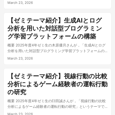
取り組みました． 観光産業において「天候」は観光客の行動
March 23, 2026
ィードバックをもらい，改善に貢献してもらいました． デジ
いるのかを，音声処理と自然言語処理を組み合わせて定量的
決定や満足度に大きな影響を与えます．特に新潟県佐渡島の
タル信号処理と音響合成の基礎を Python で体験的に学ぶこと
に検証しました． SEVENTEEN の韓国語楽曲18曲を対象に，
ように，冬季の厳しい気象条件（降雨・強風・降雪）が観光
ができます．Google Colab で動作するレッスンノートブック
AI音源分離ツール Demucs でボーカルを抽出し，DAWソフト
体験の質を左右する地域では，天候を考慮したルート提案が
【ゼミテーマ紹介】生成AIとログ
も用意しており，環境構築なしですぐに始められます． 特徴
REAPER で無音区間を検出，韓国語NLPライブラリ KoNLPy
不可欠です．しかし，既存の観光ガイドブックやルート検索
数式→コードの対応が見える設計 教科書に出てくる信号処理
分析を用いた対話型プログラミン
による形態素解析で分断を分類しました．その結果，不自然
アプリは基本的に「晴天」を前提として設計されており，急
の数式と，ライブラリのコードが1対1で対応するよう設計し
な分断の発生率は楽曲によって0%〜40%超まで大きく異なる
な悪天候に対応できません．瀬下さんは，1時間ごとの気象予
グ学習プラットフォームの構築
ています．ブラックボックスを排し，「何が起きているか」
こと，約6割が形態素の内部で生じる「強不自然型」であるこ
報データと観光施設の属性（屋内・屋外・複合型，季節営業
を理解しながら音を作ることができます． from audio_lib
と，WOOZIの制作関与度が高い楽曲ほど不自然な分断が統計
概要 2025年度4年ゼミ生の木原優月さんが，「生成AIとログ
等）を統合し， 天候リスクを最小化する観光ルートを動的に
import sine_wave, adsr, save_audio # 440Hz（ラ音）のサイ
的に有意に増加すること（p = 0.0378）などが示され，不自
分析を用いた対話型プログラミング学習プラットフォームの
提案するシステム を開発しました． なお，本テーマは新潟県
ン波を1秒間生成 signal = sine_wave(440, 1.0) # ADSRエン
然な分断が意図的な表現技法として楽曲の魅力形成に寄与し
構築」というテーマでICT活用総合実習に取り組みました．
観光協会との 意見交換 をきっかけに着想を得たもので，成果
March 23, 2026
ベロープで自然な音に envelope = adsr(1.0, attack=0.1,
ている可能性が示唆されました． ポスターセッションでいた
プログラミング初学者にとって，エラーに直面したときに
は アーバンデータチャレンジ2025に応募 しています． テー
decay=0.2, sustain=0.7, release=0.3) sound = signal *
だいたコメント ポスターセッションでは多くの方に足を止め
「何が問題なのか」「なぜこのコードではダメなのか」を自
マのポイント 課題：「冬はフェリーが欠航する」というイメ
envelope save_audio("my_sound.wav", sound) Google
ていただき，今後の研究に直結する貴重なコメントを数多く
力で理解することは大きなハードルです．生成AIに聞けば答
ージの壁 佐渡島は金山遺構やジオパークなどの屋外観光資源
【ゼミテーマ紹介】視線行動の比較
Colabレッスン（全7回） 以下のレッスンノートブックを
いただきました． 音楽構造理論（GTTM）との接続：歌詞の
えはすぐに得られますが，それでは自律的な問題解決能力が
が豊富ですが，冬季は強風によるフェリー欠航のイメージか
分析によるゲーム経験者の運転行動
Colabで直接開いて学習できます． レッスン 内容 Lesson 01
係り受け構造と音楽の構造ツリーを比較する研究との関連づ
育ちません．木原さんは， AIが答えを教えるのではなく，学
ら観光客が激減します．実際には大型カーフェリーの就航率
基礎とサイン波・サンプリング Lesson 02 エンベロープと
けが示唆されました． J-POP・通時的な比較：宇多田ヒカル
習者自身の思考を促しながら段階的に問題解決へと導く 「AI
の研究
は比較的高いものの，「現地の天候イメージが悪いために敬
ADSR Lesson 03 周波数分析（FFT） Lesson 04 フィルター
「Automatic」など，J-POPにも類似の現象があり，年代・作
ペアプログラミング」という指導スタイルを採用した学習支
遠される」というギャップが存在します．また，既存のモデ
と音色デザイン Lesson 05 オーディオエフェクト Lesson 06
家による様式変遷として比較できるのではないか，という指
概要 2025年度4年ゼミ生の臼田誠さんが，「視線行動の比較
援プラットフォーム「アイラ」を開発しました． なお，本作
ルコースは静的な情報に基づいているため，「日没後に景勝
MIDIとシーケンサー Lesson 07 最終プロジェクト 各レッスン
摘をいただきました． 言語ごとの特徴（韓・日・英）との結
分析によるゲーム経験者の運転行動の研究」というテーマで
品は にいがたデジコングランプリ2025 テクノロジー部門 に
地に到着してしまった」「閉館時間に間に合わなかった」と
はGitHubリポジトリの colab_lessons/ フォルダから直接
びつけ：韓国語・日本語・英語では，語の組み立て方や音節
ICT活用総合実習に取り組みました． 自動運転技術が進む一
入選しています（受賞報告記事）．入選作品の紹介動画は
いったリスクに対応できていません． アプローチ：場所・時
March 23, 2026