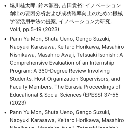
堀川桂太郎, 鈴木源吾, 吉田貴裕: イノベーション
創出の要因分析および成功確率向上のための機械
学習活用手法の提案, イノベーション力研究,
Vol.1, pp.5-19 (2023)
Pann Yu Mon, Shuta Ueno, Gengo Suzuki,
Naoyuki Karasawa, Keitaro Horikawa, Masahiro
Nishikawa, Masahiro Awaji, Tetsuaki Isonishi: A
Comprehensive Evaluation of an Internship
Program: A 360-Degree Review Involving
Students, Host Organization Supervisors, and
Faculty Members, The Eurasia Proceedings of
Educational & Social Sciences (EPESS) 37-55
(2023)
Pann Yu Mon, Shuta Ueno, Gengo Suzuki,
Naoyuki Karasawa, Keitaro Horikawa, Masahiro