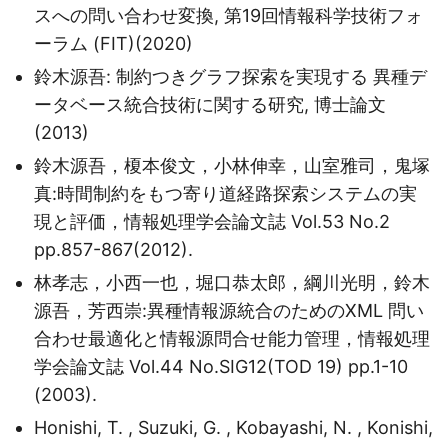
スへの問い合わせ変換, 第19回情報科学技術フォ
ーラム (FIT)(2020)
鈴木源吾: 制約つきグラフ探索を実現する 異種デ
ータベース統合技術に関する研究, 博士論文
(2013)
鈴木源吾，榎本俊文，小林伸幸，山室雅司，鬼塚
真:時間制約をもつ寄り道経路探索システムの実
現と評価，情報処理学会論文誌 Vol.53 No.2
pp.857-867(2012).
林孝志，小西一也，堀口恭太郎，綱川光明，鈴木
源吾，芳西崇:異種情報源統合のためのXML 問い
合わせ最適化と情報源問合せ能力管理，情報処理
学会論文誌 Vol.44 No.SIG12(TOD 19) pp.1-10
(2003).
Honishi, T. , Suzuki, G. , Kobayashi, N. , Konishi,