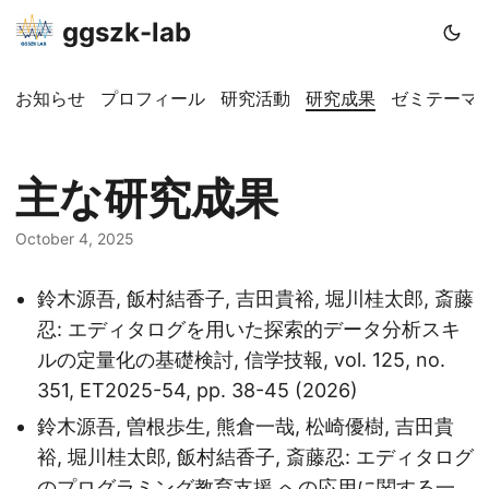
ggszk-lab
お知らせ
プロフィール
研究活動
研究成果
ゼミテーマ
主な研究成果
October 4, 2025
鈴木源吾, 飯村結香子, 吉田貴裕, 堀川桂太郎, 斎藤
忍: エディタログを用いた探索的データ分析スキ
ルの定量化の基礎検討, 信学技報, vol. 125, no.
351, ET2025-54, pp. 38-45 (2026)
鈴木源吾, 曽根歩生, 熊倉一哉, 松崎優樹, 吉田貴
裕, 堀川桂太郎, 飯村結香子, 斎藤忍: エディタログ
のプログラミング教育支援 への応用に関する一