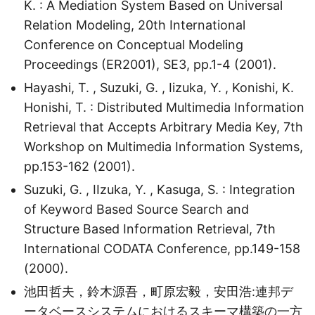
K. : A Mediation System Based on Universal
Relation Modeling, 20th International
Conference on Conceptual Modeling
Proceedings (ER2001), SE3, pp.1-4 (2001).
Hayashi, T. , Suzuki, G. , Iizuka, Y. , Konishi, K.
Honishi, T. : Distributed Multimedia Information
Retrieval that Accepts Arbitrary Media Key, 7th
Workshop on Multimedia Information Systems,
pp.153-162 (2001).
Suzuki, G. , IIzuka, Y. , Kasuga, S. : Integration
of Keyword Based Source Search and
Structure Based Information Retrieval, 7th
International CODATA Conference, pp.149-158
(2000).
池田哲夫，鈴木源吾，町原宏毅，安田浩:連邦デ
ータベースシステムにおけるスキーマ構築の一方