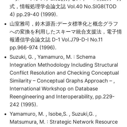
式，情報処理学会論文誌 Vol.40 No.SIG8(TOD
4) pp.29-40 (1999).
山室雅司，鈴木源吾:データ標準化と概念グラフ
への変換を利用したスキーマ統合支援法，電子情
報通信学会論文誌 D-1 Vol.J79-D-I No.11
pp.966-974 (1996).
Suzuki, G. , Yamamuro, M. : Schema
Integration Methodology Including Structural
Conflict Resolution and Checking Conceptual
Similarity – Conceptual Graphs Approach – ,
International Workshop on Database
Reengineering and Interoperability, pp.229-
242 (1995).
Yamamuro, M. , Isobe,S. , Suzuki,G. ,
Matsumura, M. : Strategic Network Resource