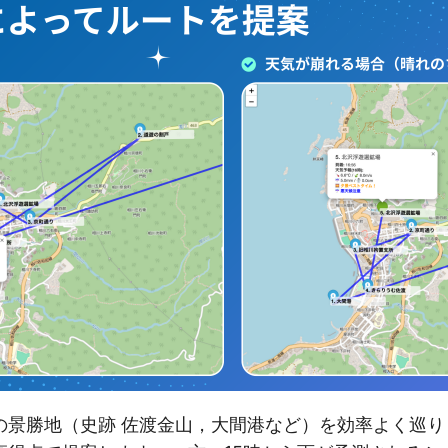
の景勝地（史跡 佐渡金山，大間港など）を効率よく巡り