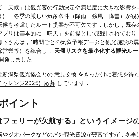
て「天候」は観光客の行動決定や満足度に大きな影響を
うに，冬季の厳しい気象条件（降雨・強風・降雪）が観
天候を考慮したルート提案が不可欠です．しかし，既存
アプリは基本的に「晴天」を前提として設計されており
瀬下さんは，1時間ごとの気象予報データと観光施設の
節営業等）を統合し，
天候リスクを最小化する観光ルー
開発しました．
は新潟県観光協会との
意見交換
をきっかけに着想を得
ャレンジ2025に応募
しています．
ポイント
はフェリーが欠航する」というイメージ
構やジオパークなどの屋外観光資源が豊富ですが，冬季