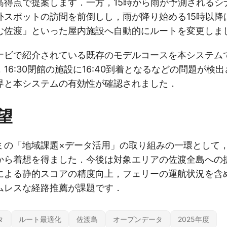
高得点で提案します．一方，15時から雨が予測されるシナ
外スポットの訪問を前倒しし，雨が降り始める15時以降
む佐渡」といった屋内施設へ自動的にルートを変更しま
ナビで紹介されている既存のモデルコースを本システム
16:30閉館の施設に16:40到着となるなどの問題が検
界と本システムの有効性が確認されました．
望
ミの「地域課題×データ活用」の取り組みの一環として
から着想を得ました．今後は対象エリアの佐渡全島への
による静的スコアの精度向上，フェリーの運航状況を含
ムレスな経路推薦が課題です．
タ
ルート最適化
佐渡島
オープンデータ
2025年度