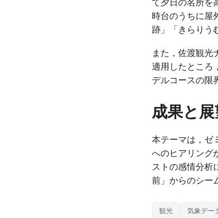
て夕日の名所を
時台のうちに屋
跡」「きらりう
また，佐渡観光
適用したところ，
デルコースの限
成果と展
本テーマは，ゼ
へのヒアリング
ストの感情分析
前」からのシー
観光
気象デー