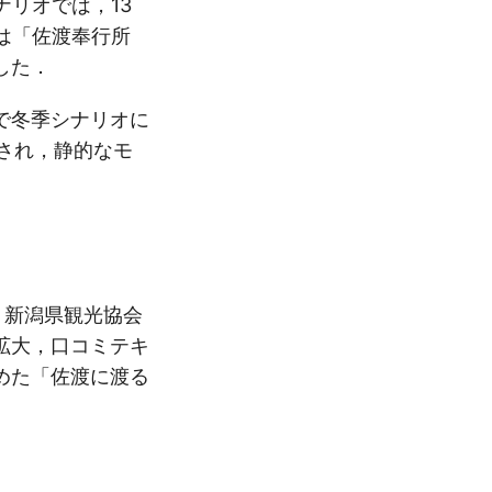
リオでは，13
は「佐渡奉行所
した．
で冬季シナリオに
出され，静的なモ
，新潟県観光協会
拡大，口コミテキ
めた「佐渡に渡る