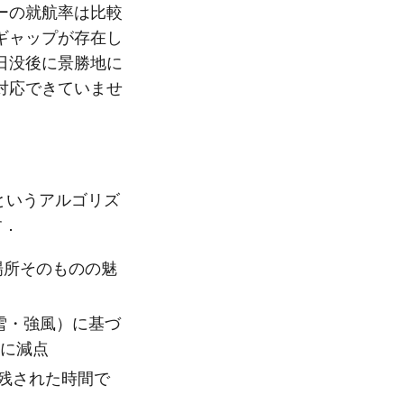
ーの就航率は比較
ギャップが存在し
日没後に景勝地に
対応できていませ
というアルゴリズ
す．
，場所そのものの魅
雪・強風）に基づ
幅に減点
残された時間で