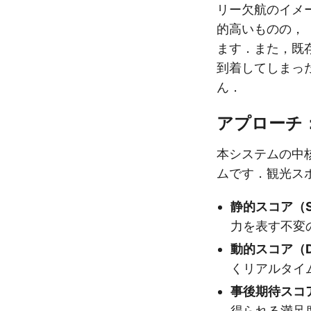
リー欠航のイメ
的高いものの，
ます．また，既
到着してしまっ
ん．
アプローチ
本システムの中
ムです．観光ス
静的スコア（Sta
力を表す不変
動的スコア（Dyn
くリアルタイ
事後期待スコア（
得られる満足