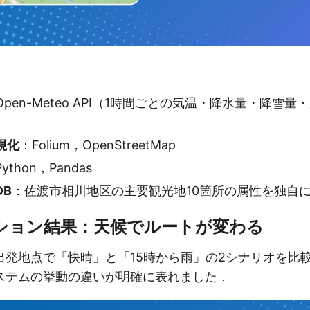
Open-Meteo API（1時間ごとの気温・降水量・降雪
視化
：Folium，OpenStreetMap
ython，Pandas
DB
：佐渡市相川地区の主要観光地10箇所の属性を独自
ション結果：天候でルートが変わる
出発地点で「快晴」と「15時から雨」の2シナリオを比
ステムの挙動の違いが明確に表れました．