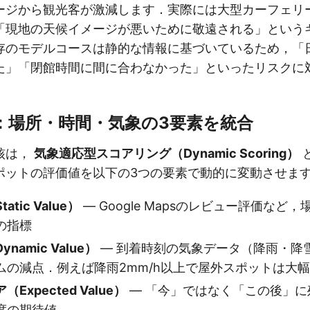
ージから観光客が激減します．実際には大型カーフェリ
「現地の天候イメージが悪いために敬遠される」という
存のモデルコースは静的な情報に基づいているため，「
た」「閉館時間に間に合わなかった」といったリスクに
：場所・時間・気象の3要素を統合
核は，
気象適応型スコアリング（Dynamic Scoring）
ポットの評価値を以下の3つの要素で動的に変動させま
tic Value）
— Google Mapsのレビュー評価など
の指標
amic Value）
— 到着時刻の気象データ（降雨・降
ムの減点．例えば降雨2mm/h以上で屋外スポットは大
Expected Value）
— 「今」ではなく「この後」に
度の期待値