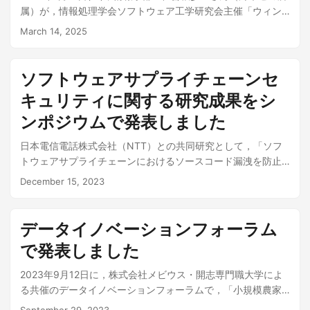
属）が，情報処理学会ソフトウェア工学研究会主催「ウィン
ターワークショップ2025」（会場：海峡メッセ下関）にて研
March 14, 2025
究発表を行いました． 本発表は，プログラミング教育におけ
るエディタログの活用とリプレイツールの試作についての研
究成果を紹介するものです． ↓大学の広報記事 情報処理学会
ソフトウェアサプライチェーンセ
ソフトウェア工学研究会主催「ウィンターワークショップ
キュリティに関する研究成果をシ
2025」で発表！
ンポジウムで発表しました
日本電信電話株式会社（NTT）との共同研究として，「ソフ
トウェアサプライチェーンにおけるソースコード漏洩を防止
するセキュアド開発環境の提案と評価」をシンポジウムで発
December 15, 2023
表しました．本学からは堀川教授，鈴木，吉田助手が参加し
ています． NTTが開発した機密コード保護環境「MORDEn」
の有効性を，14名のプログラマによる実験で評価しました．
データイノベーションフォーラム
不用意な機密情報アクセスを完全に回避しつつ，6割超が作業
で発表しました
に違和感を感じず，7割超が業界標準の生産性と変わらないと
評価しています． 大学の広報記事↓ 開志専門職大学 情報学部
2023年9月12日に，株式会社メビウス・開志専門職大学によ
が、ソフトウェアサプライチェーンセキュリティの技術の評
る共催のデータイノベーションフォーラムで，「小規模農家
価をシンポジウムで発表
におけるデータ活用高度化に向けて－ベジ・アビオの事例