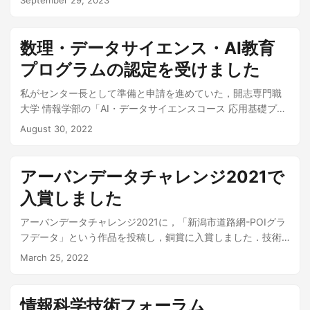
September 29, 2023
（鈴木源吾（開志専門職大学情報学部）・斎藤順（新潟食料
農業大学））」を発表しました． 大学の広報記事↓ データイ
ノベーションフォーラムを開催しました。 イベントに関する
数理・データサイエンス・AI教育
情報↓ データイノベーションフォーラム イノベーションで
プログラムの認定を受けました
未来はどう変わるのか
私がセンター長として準備と申請を進めていた，開志専門職
大学 情報学部の「AI・データサイエンスコース 応用基礎プロ
グラム」が，文部科学省から「令和4年度 数理・データサイ
August 30, 2022
エンス・AI教育プログラム（応用基礎レベル）」に専門職大
学として初めて認定されました（こちらが大学からの広報記
事になります）．バタバタと申請したので，認定が出てホッ
アーバンデータチャレンジ2021で
としているところです．今後，プログラムの評価や改善を継
入賞しました
続的に行う必要があります（最近の大学はこういう作業が多
い・・・・）．
アーバンデータチャレンジ2021に，「新潟市道路網-POIグラ
フデータ」という作品を投稿し，銅賞に入賞しました．技術
的に特別なことはなく，改善・修正すべき点も多々あるので
March 25, 2022
すが，地域の課題をデータを活用して解決していくという大
会の趣旨に近かったのではないかと思います．この作品の作
成には，様々な方のご協力をいただきました．ありがとうご
情報科学技術フォーラム